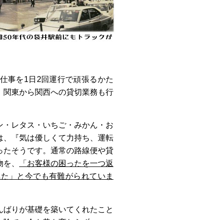
仕事を1日2回運行で頑張るかた
、関東から関西への貸切業務も行
ン・レタス・いちご・みかん・お
は、『気は優しくて力持ち、運転
ったそうです。通常の路線便や貸
物を、
「お客様の困ったを一つ返
れた」と今でも有難がられていま
んばりが基礎を築いてくれたこと