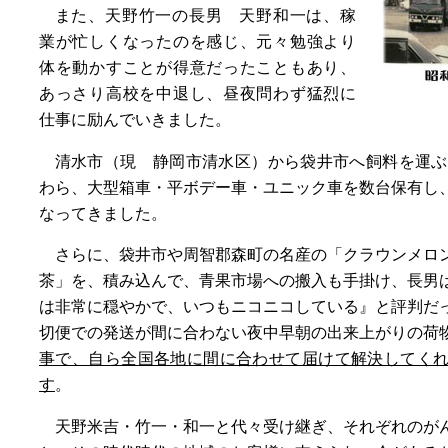
また、天野竹一の長男 天野和一は、稼
業が忙しくなったのを感じ、元々勉強より
体を動かすことが得意だったこともあり、
あっさり高校を中退し、昼夜問わず猛烈に
仕事に励んでいきました。
清水市（現 静岡市清水区）から袋井市へ飼料を運ぶ
わら、大型箱車・平ボデー車・ユニック車を数台保有し
なってきました。
さらに、袋井市や周智郡森町の名産の「クラウンメロ
茶」を、積み込んで、青果市場への搬入も手掛け、長男
は非常に穏やかで、いつもニコニコしている』と評判だ
切便での発送が間に合わない夜中早朝の出来上がりの荷
事で、自ら全国各地に間に合わせて届けて解決してく
す
。
天野米吉・竹一・和一と代々受け継ぎ、それぞれのが