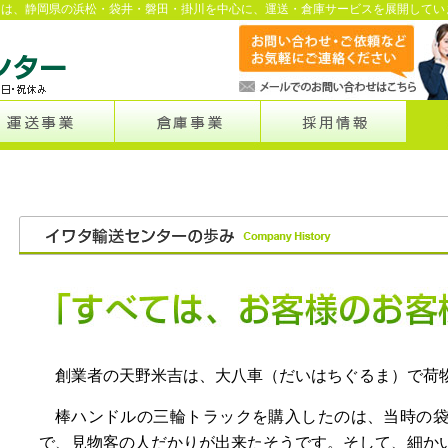
ーは、静岡県の浜松・袋井・磐田・掛川を中心に、運送・倉庫サービスを展開してい
創業者の天野米吉は、大八車（だいはちぐるま）で荷
棒ハンドルの三輪トラックを購入したのは、当時の
で、見物客の人だかりが出来たそうです。そして、細か