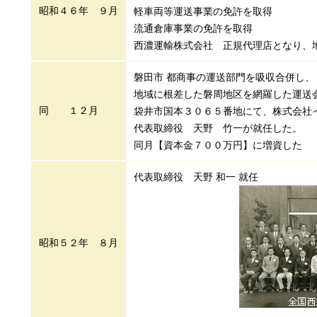
昭和４６年 ９月
軽車両等運送事業の免許を取得
流通倉庫事業の免許を取得
西濃運輸株式会社 正規代理店となり、
磐田市 都商事の運送部門を吸収合併し、
地域に根差した磐周地区を網羅した運送
同 １２月
袋井市国本３０６５番地にて、株式会社
代表取締役 天野 竹一が就任した。
同月【資本金７００万円】に増資した
代表取締役 天野 和一 就任
昭和５２年 ８月