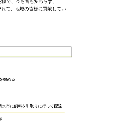
お陰で、今も昔も変わらず、
がれて、地域の皆様に貢献してい
沿 革
を始める
清水市に飼料を引取りに行って配達
得