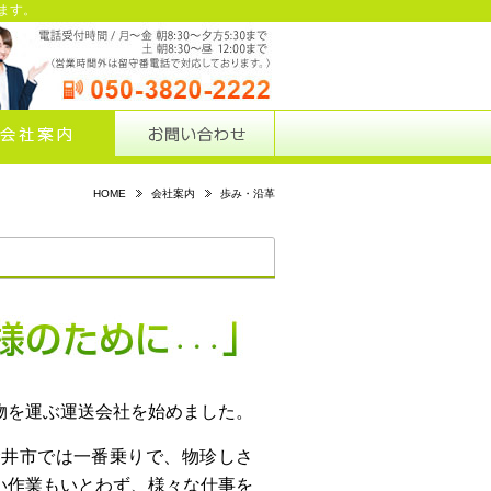
ます。
HOME
会社案内
歩み・沿革
イワタ輸送センターの歩み
「すべては、お客様のお客様
物を運ぶ運送会社を始めました。
袋井市では一番乗りで、物珍しさ
い作業もいとわず、様々な仕事を