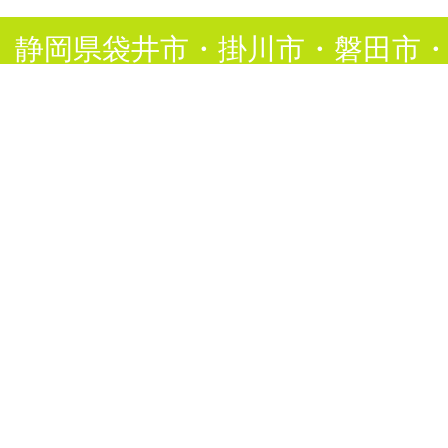
静岡県袋井市・掛川市・磐田市
スポット便・緊急配送・貸切便
トップページ
はじめての方へ
運送事業
路線便・小口混載便
通販
倉庫事業
運賃表
プレスリリース資料作成代行
会社案内
採用情報
お問い合わせ
メディア情報
ポリシー
サイトマップ
■小口混載集荷／地域配送対応エ
市｜森町｜浜松市｜菊川市｜御前
■保有車両：4tウイング車両、2