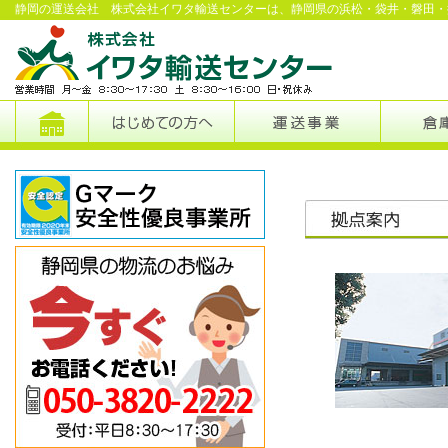
静岡の運送会社 株式会社イワタ輸送センターは、静岡県の浜松・袋井・磐田・