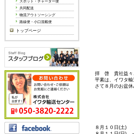
スポット・チャーター便
共同配送
物流アウトソーシング
路線便・小口混載便
トップページ
拝 啓 貴社益々ご
平素は、イワタ輸送
さて８月のお盆休
８月１０日(土)
８月１１日(日) ～