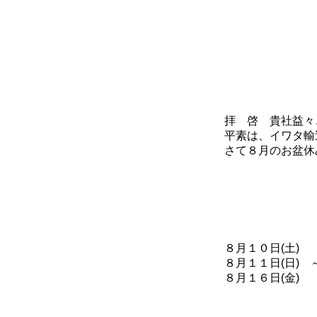
拝 啓 貴社益々ご
平素は、イワタ輸送
さて８月のお盆休
８月１０日(土)
８月１１日(日) ～
８月１６日(金) 