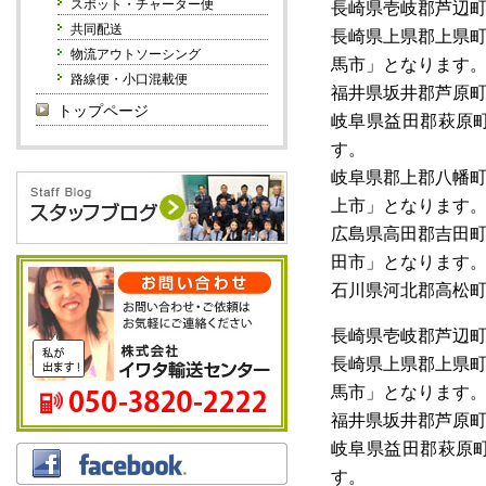
スポット・チャーター便
長崎県壱岐郡芦辺
共同配送
長崎県上県郡上県
物流アウトソーシング
馬市」となります
路線便・小口混載便
福井県坂井郡芦原
トップページ
岐阜県益田郡萩原
す。
岐阜県郡上郡八幡
上市」となります
広島県高田郡吉田
田市」となります
石川県河北郡高松
長崎県壱岐郡芦辺
長崎県上県郡上県
馬市」となります
福井県坂井郡芦原
岐阜県益田郡萩原
す。