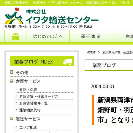
静岡の運送会社 株式会社イワタ輸送センターは、静岡県の浜松・袋井・磐田・
HOME
新潟県両津市、佐渡郡
その他
倉庫サービス
2004-03-01
倉庫・保管
倉庫賃貸・検索サービス
新潟県両津
倉庫賃貸物件一覧
畑野町・羽
通販物流代行
市」となり
運送サービス
エリア配送