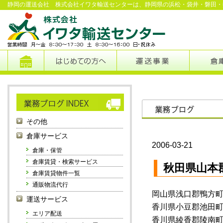
静岡の運送会社 株式会社イワタ輸送センターは、静岡県の浜松・袋井・磐田・
その他
倉庫サービス
2006-03-21
倉庫・保管
倉庫賃貸・検索サービス
秋田県山本
倉庫賃貸物件一覧
通販物流代行
岡山県浅口郡鴨方
運送サービス
香川県小豆郡池田
エリア配送
香川県綾香郡陵南