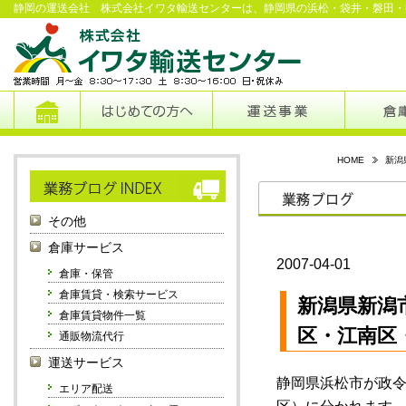
静岡の運送会社 株式会社イワタ輸送センターは、静岡県の浜松・袋井・磐田・
HOME
新潟
その他
倉庫サービス
2007-04-01
倉庫・保管
倉庫賃貸・検索サービス
新潟県新潟
倉庫賃貸物件一覧
区・江南区
通販物流代行
運送サービス
静岡県浜松市が政
エリア配送