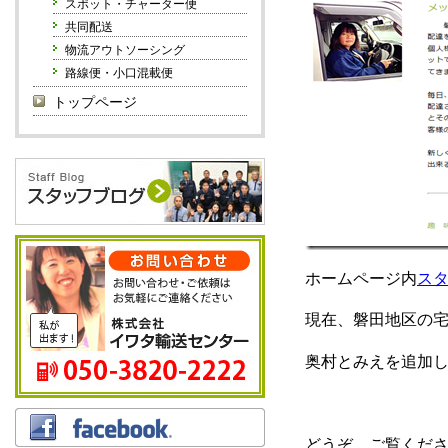
スポット・チャーター便
共同配送
物流アウトソーシング
路線便・小口混載便
トップページ
ホームページ内
ス
現在、磐田地区の
奥村とみえを追加
どうぞ、ご覧くだ