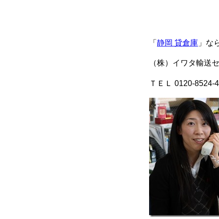
「
静岡 貸倉庫
」な
（株）イワタ輸送
ＴＥＬ 0120-8524-4