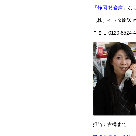
「
静岡 貸倉庫
」な
（株）イワタ輸送
ＴＥＬ 0120-8524-4
担当：古橋まで