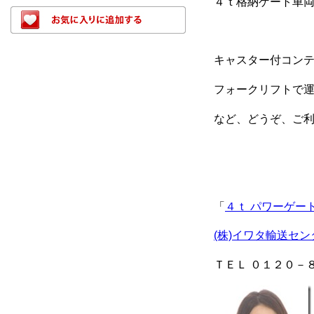
４ｔ格納ゲート車
キャスター付コン
フォークリフトで
など、どうぞ、ご
「
４ｔ パワーゲー
(株)イワタ輸送セン
ＴＥＬ ０１２０－