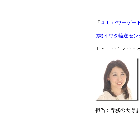
「
４ｔ パワーゲー
(株)イワタ輸送セン
ＴＥＬ ０１２０－
担当：専務の天野