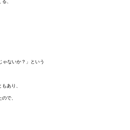
くる、
、
じゃないか？」という
ともあり、
たので、