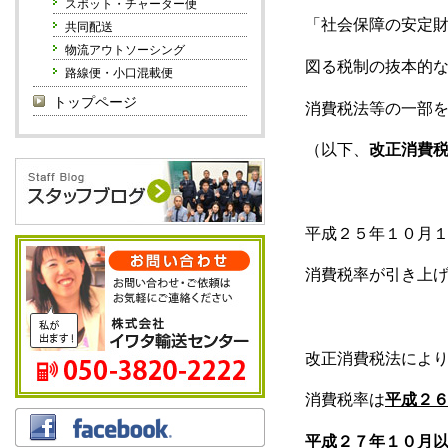
スポット・チャーター便
「社会保障の安定
共同配送
物流アウトソーシング
図る税制の抜本的
路線便・小口混載便
トップページ
消費税法等の一部
（以下、
改正消費
平成２５年１０月
消費税率が引き上
改正消費税法によ
消費税率は
平成２
平成２７年１０月