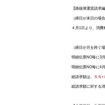
【路線便運賃請求
（締日が末日の場
４月1日より、消費
（締日が月を跨ぐ
明細伝票NO毎に3
明細伝票NO毎に4
総請求額は、
５％+
総請求額に対する