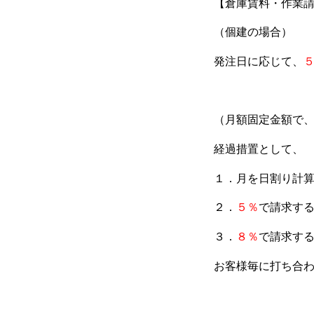
【倉庫賃料・作業
（個建の場合）
発注日に応じて、
（月額固定金額で
経過措置として、
１．月を日割り計
２．
５％
で請求す
３．
８％
で請求す
お客様毎に打ち合