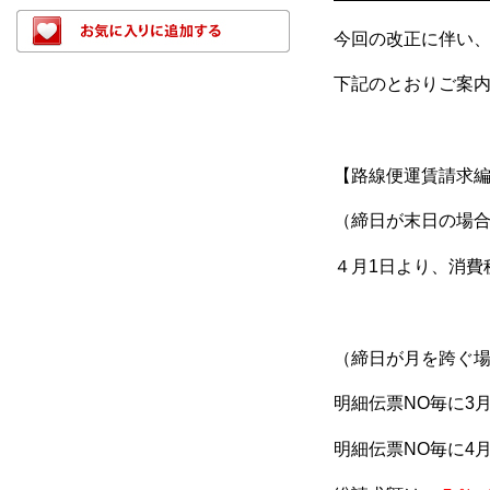
今回の改正に伴い
下記のとおりご案
【路線便運賃請求
（締日が末日の場
４月1日より、消費
（締日が月を跨ぐ
明細伝票NO毎に3
明細伝票NO毎に4