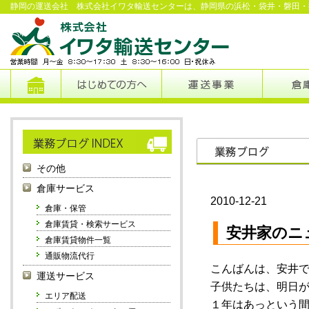
静岡の運送会社 株式会社イワタ輸送センターは、静岡県の浜松・袋井・磐田・
その他
倉庫サービス
2010-12-21
倉庫・保管
倉庫賃貸・検索サービス
安井家のニ
倉庫賃貸物件一覧
通販物流代行
こんばんは、安井
運送サービス
子供たちは、明日
エリア配送
１年はあっという