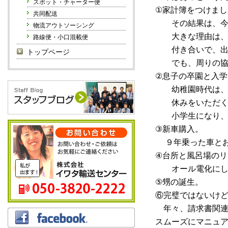
スポット・チャーター便
①家計簿をつけま
共同配送
その結果は、今
物流アウトソーシング
大きな理由は、旦
路線便・小口混載便
付き合いで、出
トップページ
でも、周りの協力
②息子の卒園と入学
幼稚園時代は、
休みをいただく
小学生になり、休
③新車購入。
９年乗った車とお
④台所と風呂場のリ
オール電化にし
⑤甥の誕生。
⑥完璧ではないけ
年々、請求書関連
スムーズにマニュ