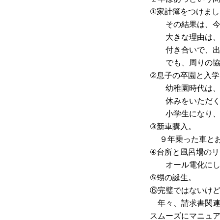
①家計簿をつけま
その結果は、今
大きな理由は、旦
付き合いで、出
でも、周りの協力
②息子の卒園と入学
幼稚園時代は、
休みをいただく
小学生になり、休
③新車購入。
９年乗った車とお
④台所と風呂場のリ
オール電化にし
⑤甥の誕生。
⑥完璧ではないけ
年々、請求書関連
スムーズにマニュ