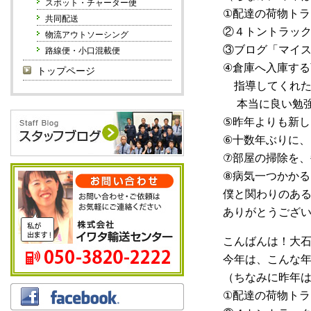
スポット・チャーター便
①配達の荷物トラ
共同配送
②４トントラック
物流アウトソーシング
③ブログ「マイス
路線便・小口混載便
④倉庫へ入庫する
トップページ
指導してくれた
本当に良い勉強
⑤昨年よりも新し
⑥十数年ぶりに、
⑦部屋の掃除を、
⑧病気一つかかる
僕と関わりのある
ありがとうござい
こんばんは！大石
今年は、こんな年
（ちなみに昨年は
①配達の荷物トラ