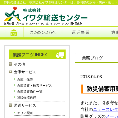
静岡の運送会社 株式会社イワタ輸送センターは、静岡県の浜松・袋井・磐田・
その他
倉庫サービス
2013-04-03
倉庫・保管
倉庫賃貸・検索サービス
防災備蓄用
倉庫賃貸物件一覧
通販物流代行
またまた、引き寄
運送サービス
当社の
ニュースレ
エリア配送
防災グッズの
メー