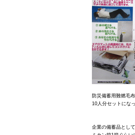
防災備蓄用難燃毛
10人分セットにな
企業の備蓄品とし
ミカン箱1箱ぐらい