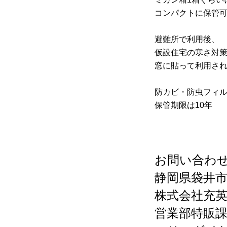
コンパクトに保管
避難所で利用後、
仮設住宅の寒さ対
窓に貼って利用さ
防カビ・防虫フィ
保管期限は10年
お問い合わ
静岡県袋井
株式会社充
営業部特販